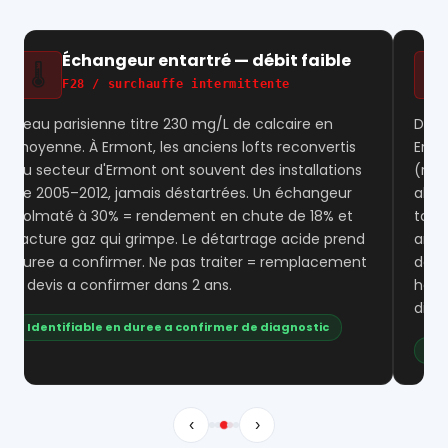
Carte électronique grillée
⚡
E11 / E10 / écran mort
Dans les immeubles HLM de la partie nord de
Ermont, les coupures de courant fréquentes
(réseau électrique vieillissant, 10 à 15 ans d'âge)
abîment les cartes de régulation. Ce n'est pas
toujours réparable. Si la chaudière a moins de 7
ans, la carte se remplace (devis a confirmer). Au-
delà, la question du remplacement se pose
honnêtement — nous la tranchons lors du
diagnostic.
Diagnostic électronique inclus
‹
›