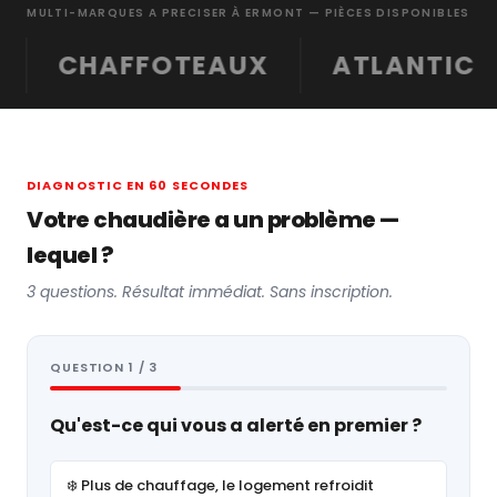
MULTI-MARQUES A PRECISER À ERMONT — PIÈCES DISPONIBLES
HAFFOTEAUX
ATLANTIC
B
DIAGNOSTIC EN 60 SECONDES
Votre chaudière a un problème —
lequel ?
3 questions. Résultat immédiat. Sans inscription.
QUESTION 1 / 3
Qu'est-ce qui vous a alerté en premier ?
❄️ Plus de chauffage, le logement refroidit