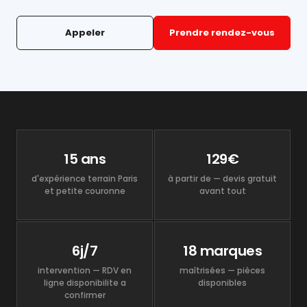
Appeler
Prendre rendez-vous
15 ans
129€
d'expérience terrain Paris
à partir de — devis gratuit
et petite couronne
avant tout
6j/7
18 marques
intervention — RDV en
maîtrisées — pièces
ligne disponibilite a
disponibles
confirmer