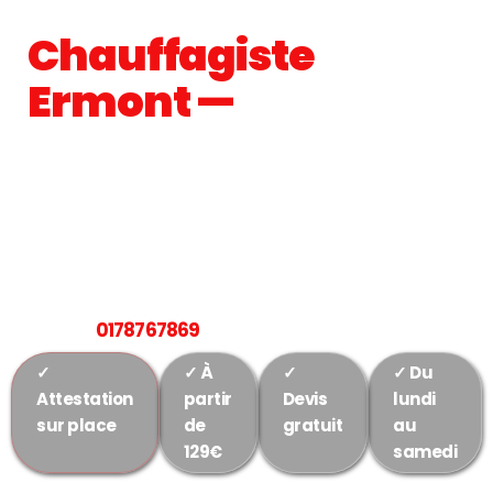
Chauffagiste Ermont 95120
Chauffagiste
Ermont —
Allianz
Gaz, Dépannage &
Entretien
Chaudière
Intervention rapide à Ermont et Val-d'Oise · Devis
gratuit ·
0178767869
✓
✓ À
✓
✓ Du
Attestation
partir
Devis
lundi
sur place
de
gratuit
au
129€
samedi