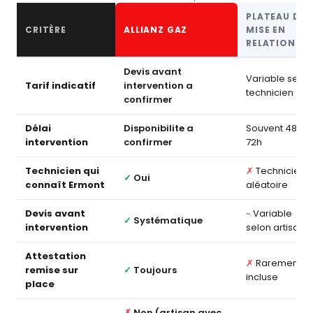
PLATEAU DE
CRITÈRE
ALLIANZ GAZ
MISE EN
RELATION
Devis avant
Variable selon
Tarif indicatif
intervention a
technicien
confirmer
Délai
Disponibilite a
Souvent 48–
intervention
confirmer
72h
Technicien qui
✗
Technicien
✓
Oui
connaît Ermont
aléatoire
Devis avant
~
Variable
✓
Systématique
intervention
selon artisan
Attestation
✗
Rarement
remise sur
✓
Toujours
incluse
place
✗
Non (artisan avec