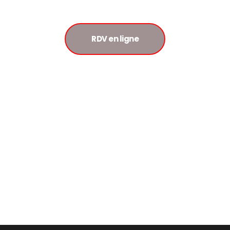
RDV en ligne
Je prends
RDV