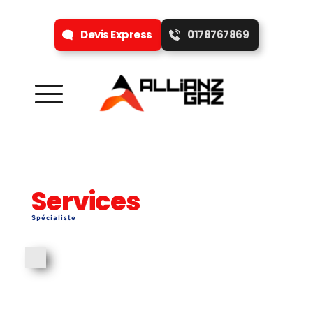
Devis Express
0178767869
Services 
Spécialiste 