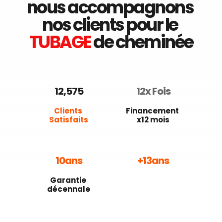
nous accompagnons 
nos clients pour le 
TUBAGE
 de cheminée
12,575
12
x Fois
Clients 
Financement 
Satisfaits
x12 mois
10
ans
+
13
ans
Garantie 
13 ANS 
décennale
à votre service