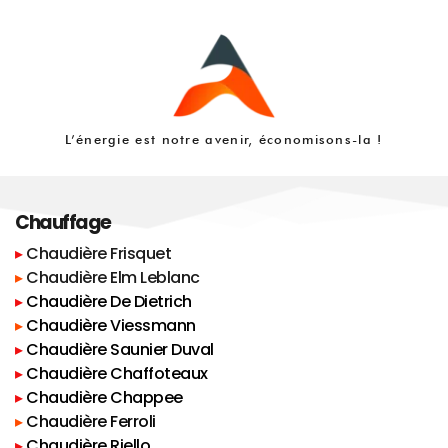
▸ Essais fumigènes sur des conduits individuels
▸ Essais fumigènes sur des conduits « shunts »
▸ Option de contrat d’entretien (nous 
consulter)
▸ Vidéo inspection des conduits d’évacuation 
de fumée
▸ Dégoudronnage des cheminées "bois, 
charbon" par procédé électro-rotatif
L’énergie est notre avenir, économisons-la !
▸ Fourniture systématique d’un certificat 
d’intervention après test pour l’assurance.
Chauffage
▸ 
Chaudière Frisquet
▸
Chaudière Elm Leblanc
▸ 
Chaudière De Dietrich
▸
Chaudière Viessmann
▸ 
Chaudière Saunier Duval
▸
Chaudière Chaffoteaux
▸ 
Chaudière Chappee
▸
Chaudière Ferroli
▸ 
Chaudière Riello