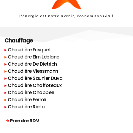
En utilisant ce site Web, vous acceptez ces 
conditions d'utilisation RGPD dans leur 
intégralité. Si vous n'acceptez pas ces 
L’énergie est notre avenir, économisons-la !
conditions, vous ne devez pas utiliser ce site 
Web.
Collecte de données personnelles :
Chauffage
Nous collectons des données personnelles via 
▸ 
Chaudière Frisquet
notre site Web lorsque vous remplissez un 
formulaire de contact ou vous vous inscrivez à 
▸
Chaudière Elm Leblanc
notre newsletter. Ces données peuvent inclure 
▸ 
Chaudière De Dietrich
votre nom, votre adresse e-mail et toute 
▸
Chaudière Viessmann
autre information que vous choisissez de nous 
fournir.
▸ 
Chaudière Saunier Duval
Nous nous engageons à protéger vos données 
▸
Chaudière Chaffoteaux
personnelles conformément au RGPD.
▸ 
Chaudière Chappee
Utilisation des données personnelles
▸
Chaudière Ferroli
▸ 
Chaudière Riello
Nous utilisons les données personnelles 
collectées sur ce site Web pour :
➔ 
Prendre RDV 
Répondre à vos demandes de 
renseignements