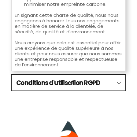
minimiser notre empreinte carbone.
En signant cette charte de qualité, nous nous 
engageons à honorer tous nos engagements 
en matière de service à la clientèle, de 
sécurité, de qualité et d'environnement. 
Nous croyons que cela est essentiel pour offrir 
une expérience de qualité supérieure à nos 
clients et pour nous assurer que nous sommes 
une entreprise responsable et respectueuse 
de l'environnement.
Conditions d'utilisation RGPD
Introduction :
Les présentes conditions d'utilisation RGPD 
(Règlement Général sur la Protection des 
Données) régissent l'utilisation de ce site Web 
et s'appliquent à tous les utilisateurs, visiteurs 
et autres personnes qui accèdent ou utilisent 
le site.