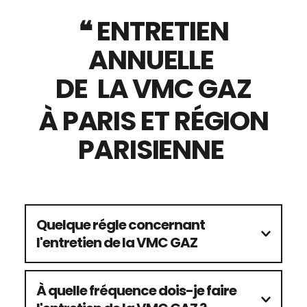
 ❝ ENTRETIEN 
ANNUELLE 
DE  LA VMC GAZ
 À PARIS ET RÉGION 
PARISIENNE 
Quelque régle concernant 
l'entretien de la VMC GAZ
La ventilation mécanique contrôlée (VMC) 
gaz 
est un système de ventilation qui utilise une 
À quelle fréquence dois-je faire 
chaudière à gaz 
pour chauffer l'air entrant 