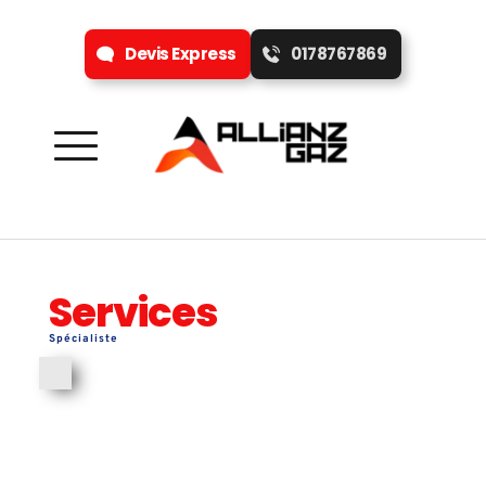
Devis Express
0178767869
Services 
Spécialiste 