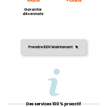
10
ans
+
13
ans
Garantie 
13 ANS 
décennale
à votre service
Prendre RDV Maintenant
Des services 100 % proactif