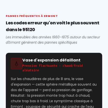
PANNES FRÉQUENTES À ERMONT
Les codes erreur qu'on voit le plus souvent
dans le 95120
Les immeubles des années 1960–1975 autour du secteur
d'Ermont génèrent des pannes spécifiques
Vase d'expansion défaillant
💧
Pression fluctuante · chaud/froid
aléatoire
Sur les chaudières de plus de 8 ans, le vase
d'expansion — cette sphère métallique souvent au
dos de l'appareil — perd sa pression de gonflage.
Résultat : la pression monte trop haut à chaud,
chute trop bas à froid. Le symptôme classique à
Ermont : soupape de sécurité qui crache de l'eau