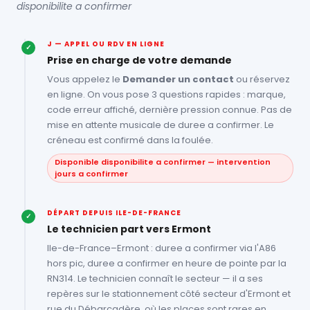
disponibilite a confirmer
J — APPEL OU RDV EN LIGNE
✓
Prise en charge de votre demande
Vous appelez le
Demander un contact
ou réservez
en ligne. On vous pose 3 questions rapides : marque,
code erreur affiché, dernière pression connue. Pas de
mise en attente musicale de duree a confirmer. Le
créneau est confirmé dans la foulée.
Disponible disponibilite a confirmer — intervention
jours a confirmer
DÉPART DEPUIS ILE-DE-FRANCE
✓
Le technicien part vers Ermont
Ile-de-France–Ermont : duree a confirmer via l'A86
hors pic, duree a confirmer en heure de pointe par la
RN314. Le technicien connaît le secteur — il a ses
repères sur le stationnement côté secteur d'Ermont et
rue du Débarcadère, où les places sont rares en