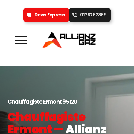
Devis Express
0178767869
Chauffagiste Ermont 95120
Chauffagiste 
Ermont — 
Allianz 