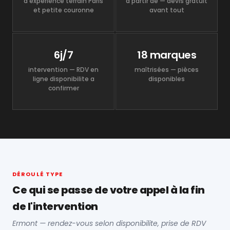
d'expérience terrain Paris
à partir de — devis gratuit
et petite couronne
avant tout
6j/7
18 marques
intervention — RDV en
maîtrisées — pièces
ligne disponibilite a
disponibles
confirmer
DÉROULÉ TYPE
Ce qui se passe de votre appel à la fin
de l'intervention
Ermont — rendez-vous selon disponibilite, prise de RDV