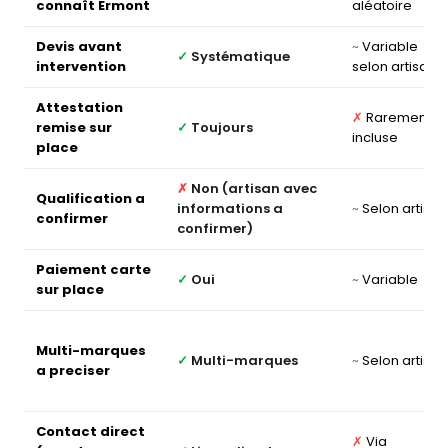
connaît Ermont
aléatoire
Devis avant
~
Variable
✓
Systématique
intervention
selon artisan
Attestation
✗
Rarement
remise sur
✓
Toujours
incluse
place
✗
Non (artisan avec
Qualification a
informations a
~
Selon artisan
confirmer
confirmer)
Paiement carte
✓
Oui
~
Variable
sur place
Multi-marques
✓
Multi-marques
~
Selon artisan
a preciser
Contact direct
✗
Via