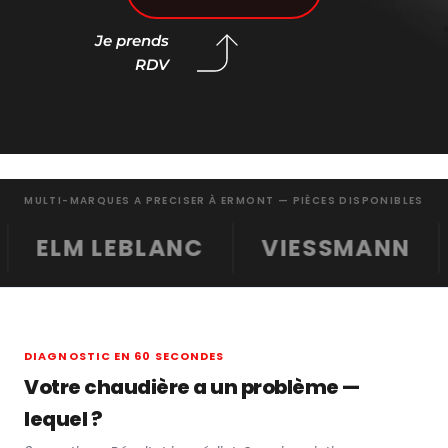
Je prends 
RDV 
MULTI-MARQUES A PRECISER À ERMONT — PIÈCES DISPONIBLES
LEBLANC
VIESSMANN
ARIS
DIAGNOSTIC EN 60 SECONDES
Votre chaudière a un problème —
lequel ?