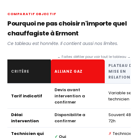
COMPARATIF OBJECTIF
Pourquoi ne pas choisir n'importe quel
chauffagiste à Ermont
Ce tableau est honnête. Il contient aussi nos limites.
← Faites défiler pour voir tout le tableau →
PLATEAU DE
CRITÈRE
ALLIANZ GAZ
MISE EN
RELATION
Devis avant
Variable selon
Tarif indicatif
intervention a
technicien
confirmer
Délai
Disponibilite a
Souvent 48–
intervention
confirmer
72h
Technicien qui
✗
Technicien
✓
Oui